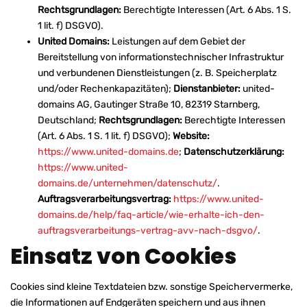
Rechtsgrundlagen:
Berechtigte Interessen (Art. 6 Abs. 1 S.
1 lit. f) DSGVO).
United Domains:
Leistungen auf dem Gebiet der
Bereitstellung von informationstechnischer Infrastruktur
und verbundenen Dienstleistungen (z. B. Speicherplatz
und/oder Rechenkapazitäten);
Dienstanbieter:
united-
domains AG, Gautinger Straße 10, 82319 Starnberg,
Deutschland;
Rechtsgrundlagen:
Berechtigte Interessen
(Art. 6 Abs. 1 S. 1 lit. f) DSGVO);
Website:
https://www.united-domains.de
;
Datenschutzerklärung:
https://www.united-
domains.de/unternehmen/datenschutz/
.
Auftragsverarbeitungsvertrag:
https://www.united-
domains.de/help/faq-article/wie-erhalte-ich-den-
auftragsverarbeitungs-vertrag-avv-nach-dsgvo/
.
Einsatz von Cookies
Cookies sind kleine Textdateien bzw. sonstige Speichervermerke,
die Informationen auf Endgeräten speichern und aus ihnen